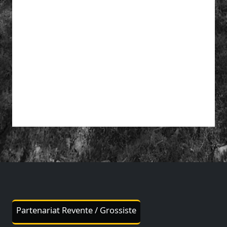
Partenariat influenceurs / créateurs de contenus
Partenariat Revente / Grossiste