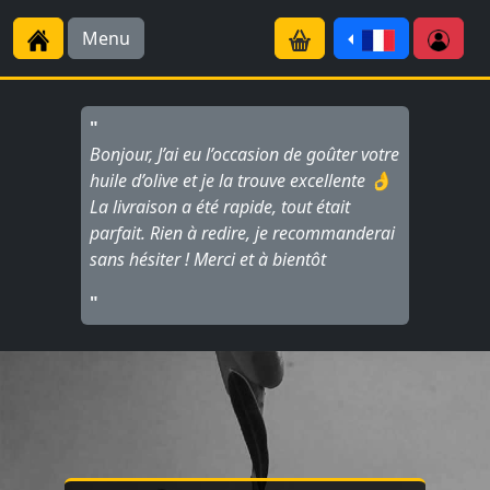
Menu
"
Bonjour, J’ai eu l’occasion de goûter votre
huile d’olive et je la trouve excellente 👌
La livraison a été rapide, tout était
parfait. Rien à redire, je recommanderai
sans hésiter ! Merci et à bientôt
"